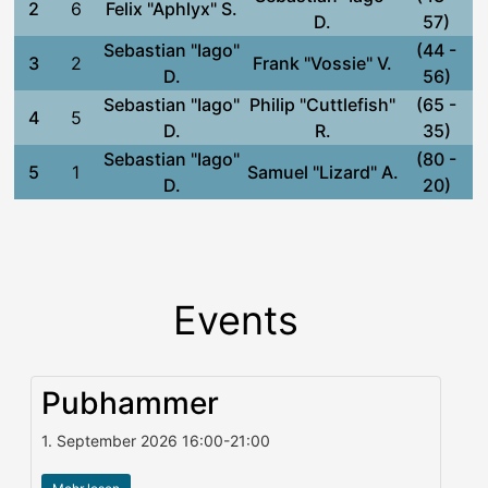
2
6
Felix "Aphlyx" S.
D.
57)
Sebastian "Iago"
(44 -
3
2
Frank "Vossie" V.
D.
56)
Sebastian "Iago"
Philip "Cuttlefish"
(65 -
4
5
D.
R.
35)
Sebastian "Iago"
(80 -
5
1
Samuel "Lizard" A.
D.
20)
Events
Pubhammer
1. September 2026
16:00
-
21:00