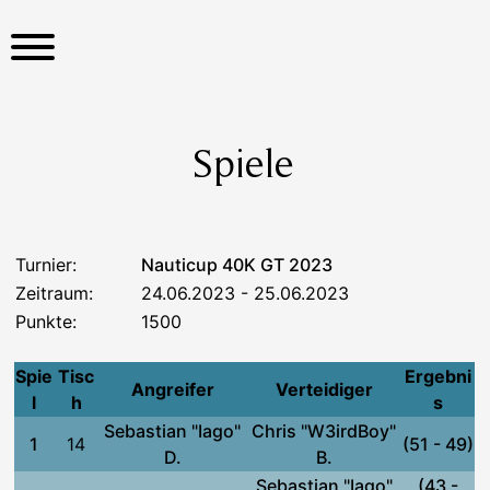
S
k
i
p
t
o
Spiele
c
o
n
t
Turnier:
Nauticup 40K GT 2023
e
Zeitraum:
24.06.2023 - 25.06.2023
n
Punkte:
1500
t
Spie
Tisc
Ergebni
Angreifer
Verteidiger
l
h
s
Sebastian "Iago"
Chris "W3irdBoy"
1
14
(51 - 49)
D.
B.
Sebastian "Iago"
(43 -