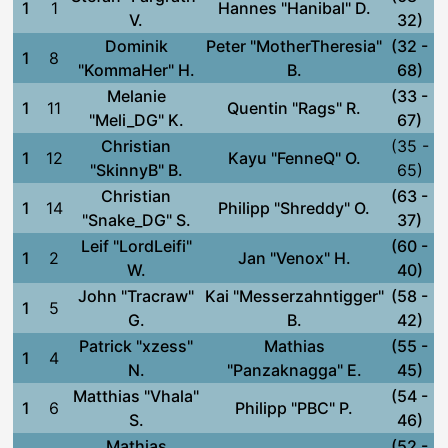
1
1
Hannes "Hanibal" D.
V.
32)
Dominik
Peter "MotherTheresia"
(32 -
1
8
"KommaHer" H.
B.
68)
Melanie
(33 -
1
11
Quentin "Rags" R.
"Meli_DG" K.
67)
Christian
(35 -
1
12
Kayu "FenneQ" O.
"SkinnyB" B.
65)
Christian
(63 -
1
14
Philipp "Shreddy" O.
"Snake_DG" S.
37)
Leif "LordLeifi"
(60 -
1
2
Jan "Venox" H.
W.
40)
John "Tracraw"
Kai "Messerzahntigger"
(58 -
1
5
G.
B.
42)
Patrick "xzess"
Mathias
(55 -
1
4
N.
"Panzaknagga" E.
45)
Matthias "Vhala"
(54 -
1
6
Philipp "PBC" P.
S.
46)
Mathias
(52 -