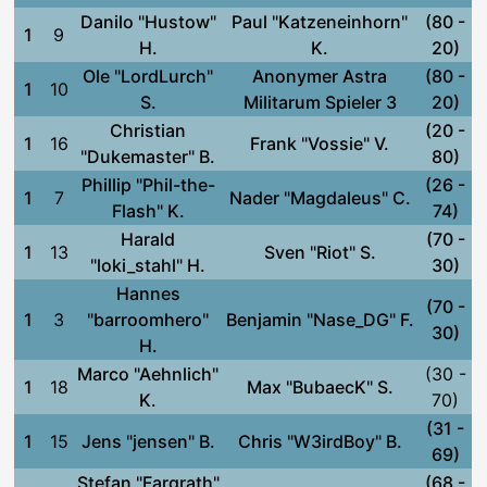
Danilo "Hustow"
Paul "Katzeneinhorn"
(80 -
1
9
H.
K.
20)
Ole "LordLurch"
Anonymer Astra
(80 -
1
10
S.
Militarum Spieler 3
20)
Christian
(20 -
1
16
Frank "Vossie" V.
"Dukemaster" B.
80)
Phillip "Phil-the-
(26 -
1
7
Nader "Magdaleus" C.
Flash" K.
74)
Harald
(70 -
1
13
Sven "Riot" S.
"loki_stahl" H.
30)
Hannes
(70 -
1
3
"barroomhero"
Benjamin "Nase_DG" F.
30)
H.
Marco "Aehnlich"
(30 -
1
18
Max "BubaecK" S.
K.
70)
(31 -
1
15
Jens "jensen" B.
Chris "W3irdBoy" B.
69)
Stefan "Fargrath"
(68 -