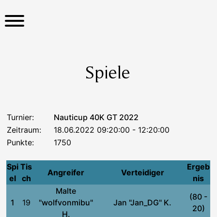
S
k
i
p
t
o
Spiele
c
o
n
t
Turnier:
Nauticup 40K GT 2022
e
Zeitraum:
18.06.2022 09:20:00 - 12:20:00
n
Punkte:
1750
t
Spi
Tis
Ergeb
Angreifer
Verteidiger
el
ch
nis
Malte
(80 -
1
19
"wolfvonmibu"
Jan "Jan_DG" K.
20)
H.