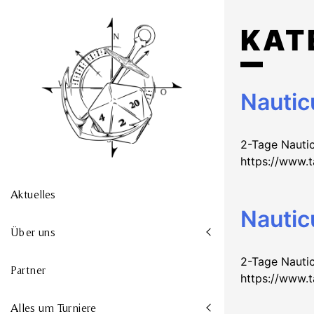
S
k
KAT
i
p
t
o
Nautic
c
o
n
2-Tage Nautic
t
https://www.
e
n
Aktuelles
t
Nautic
Über uns
2-Tage Nautic
Partner
https://www.
Alles um Turniere