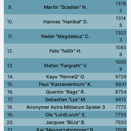
1378
9.
Martin "Scadian" N.
2
1314
10.
Hannes "Hanibal" D.
8
1302
11.
Nader "Magdaleus" C.
3
1085
12.
Felix "fell0r" H.
8
1005
13.
Stefan "Fargrath" V.
9
14.
Kayu "FenneQ" O.
9728
15.
Paul "Katzeneinhorn" K.
8831
16.
Quentin "Rags" R.
8754
17.
Sebastian "Lys" M.
8612
18.
Anonymer Astra Militarum Spieler 3
7772
19.
Ole "LordLurch" S.
7755
20.
Jacques "BilJa" B.
7650
21.
Kai "Messerzahntigger" B.
7608