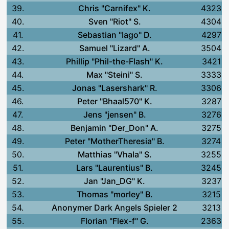
39.
Chris "Carnifex" K.
4323
40.
Sven "Riot" S.
4304
41.
Sebastian "Iago" D.
4297
42.
Samuel "Lizard" A.
3504
43.
Phillip "Phil-the-Flash" K.
3421
44.
Max "Steini" S.
3333
45.
Jonas "Lasershark" R.
3306
46.
Peter "Bhaal570" K.
3287
47.
Jens "jensen" B.
3276
48.
Benjamin "Der_Don" A.
3275
49.
Peter "MotherTheresia" B.
3274
50.
Matthias "Vhala" S.
3255
51.
Lars "Laurentius" B.
3245
52.
Jan "Jan_DG" K.
3237
53.
Thomas "morley" B.
3215
54.
Anonymer Dark Angels Spieler 2
3213
55.
Florian "Flex-f" G.
2363