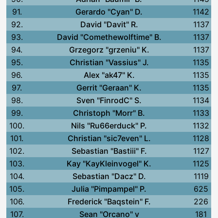
91.
Gerardo "Cyan" D.
1142
92.
David "Davit" R.
1137
93.
David "Comethewolftime" B.
1137
94.
Grzegorz "grzeniu" K.
1137
95.
Christian "Vassius" J.
1135
96.
Alex "ak47" K.
1135
97.
Gerrit "Geraan" K.
1135
98.
Sven "FinrodC" S.
1134
99.
Christoph "Morr" B.
1133
100.
Nils "Ru66erduck" P.
1132
101.
Christian "sic7even" L.
1128
102.
Sebastian "Bastiii" F.
1127
103.
Kay "KayKleinvogel" K.
1125
104.
Sebastian "Dacz" D.
1119
105.
Julia "Pimpampel" P.
625
106.
Frederick "Baqstein" F.
226
107.
Sean "Orcano" v
181