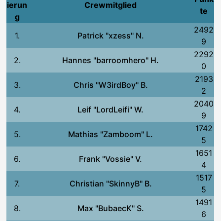
ierun
Crewmitglied
te
g
2492
1.
Patrick "xzess" N.
9
2292
2.
Hannes "barroomhero" H.
0
2193
3.
Chris "W3irdBoy" B.
2
2040
4.
Leif "LordLeifi" W.
9
1742
5.
Mathias "Zamboom" L.
5
1651
6.
Frank "Vossie" V.
4
1517
7.
Christian "SkinnyB" B.
5
1491
8.
Max "BubaecK" S.
6