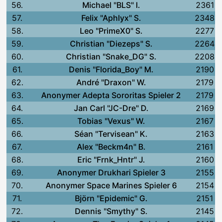
56.
Michael "BLS" I.
2361
57.
Felix "Aphlyx" S.
2348
58.
Leo "PrimeX0" S.
2277
59.
Christian "Diezeps" S.
2264
60.
Christian "Snake_DG" S.
2208
61.
Denis "Florida_Boy" M.
2190
62.
André "Draxon" W.
2179
63.
Anonymer Adepta Sororitas Spieler 2
2179
64.
Jan Carl "JC-Dre" D.
2169
65.
Tobias "Vexus" W.
2167
66.
Séan "Tervisean" K.
2163
67.
Alex "Beckm4n" B.
2161
68.
Eric "Frnk_Hntr" J.
2160
69.
Anonymer Drukhari Spieler 3
2155
70.
Anonymer Space Marines Spieler 6
2154
71.
Björn "Epidemic" G.
2151
72.
Dennis "Smythy" S.
2145