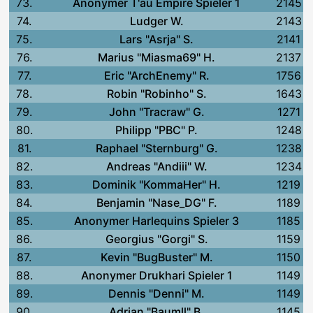
73.
Anonymer T'au Empire Spieler 1
2145
74.
Ludger W.
2143
75.
Lars "Asrja" S.
2141
76.
Marius "Miasma69" H.
2137
77.
Eric "ArchEnemy" R.
1756
78.
Robin "Robinho" S.
1643
79.
John "Tracraw" G.
1271
80.
Philipp "PBC" P.
1248
81.
Raphael "Sternburg" G.
1238
82.
Andreas "Andiii" W.
1234
83.
Dominik "KommaHer" H.
1219
84.
Benjamin "Nase_DG" F.
1189
85.
Anonymer Harlequins Spieler 3
1185
86.
Georgius "Gorgi" S.
1159
87.
Kevin "BugBuster" M.
1150
88.
Anonymer Drukhari Spieler 1
1149
89.
Dennis "Denni" M.
1149
90.
Adrian "Baumll" B.
1145