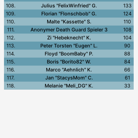
108.
Julius "FelixWinfried" G.
133
109.
Florian "Flonschbob" G.
124
110.
Malte "Kassette" S.
110
111.
Anonymer Death Guard Spieler 3
108
112.
Zi "Hebeknecht" K.
104
113.
Peter Torsten "Eugen" L.
90
114.
Floyd "BoomBaby" P.
88
115.
Boris "Borito82" W.
84
116.
Marco "Aehnlich" K.
66
117.
Jan "StacysMom" C.
61
118.
Melanie "Meli_DG" K.
33