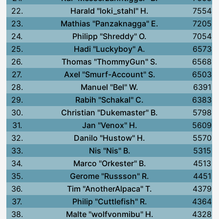
22.
Harald "loki_stahl" H.
7554
23.
Mathias "Panzaknagga" E.
7205
24.
Philipp "Shreddy" O.
7054
25.
Hadi "Luckyboy" A.
6573
26.
Thomas "ThommyGun" S.
6568
27.
Axel "Smurf-Account" S.
6503
28.
Manuel "Bel" W.
6391
29.
Rabih "Schakal" C.
6383
30.
Christian "Dukemaster" B.
5798
31.
Jan "Venox" H.
5609
32.
Danilo "Hustow" H.
5570
33.
Nis "Nis" B.
5315
34.
Marco "Orkester" B.
4513
35.
Gerome "Russson" R.
4451
36.
Tim "AnotherAlpaca" T.
4379
37.
Philip "Cuttlefish" R.
4364
38.
Malte "wolfvonmibu" H.
4328