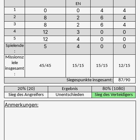
EN
1
2
3
4
5
Spielende
:
Missionsz
iele
45
/
45
15
/
15
15
/
15
12
/
15
insgesamt
:
Siegespunkte insgesamt:
87
/
90
20%
(
20
)
Ergebnis
80%
(
1080
)
Sieg des Angreifers
Unentschieden
Sieg des Verteidigers
Anmerkungen: