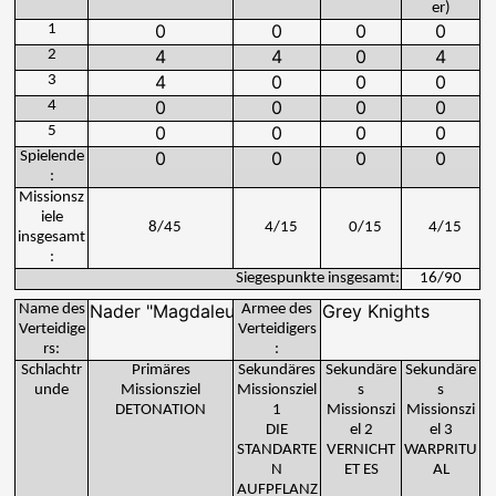
er)
1
2
3
4
5
Spielende
:
Missionsz
iele
8
/
45
4
/
15
0
/
15
4
/
15
insgesamt
:
Siegespunkte insgesamt:
16
/
90
Name des
Armee des
Verteidige
Verteidigers
rs:
:
Schlachtr
Primäres
Sekundäres
Sekundäre
Sekundäre
unde
Missionsziel
Missionsziel
s
s
DETONATION
1
Missionszi
Missionszi
DIE
el 2
el 3
STANDARTE
VERNICHT
WARPRITU
N
ET ES
AL
AUFPFLANZ