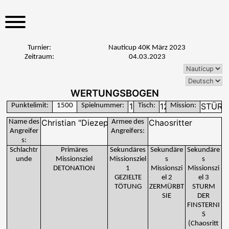
S
k
i
p
Turnier:
Nauticup 40K März 2023
t
Zeitraum:
04.03.2023
o
c
o
WERTUNGSBOGEN
n
Punktelimit:
1500
Spielnummer:
Tisch:
Mission:
t
Name des
Armee des
e
Angreifer
Angreifers:
n
s:
Schlachtr
Primäres
Sekundäres
Sekundäre
Sekundäre
t
unde
Missionsziel
Missionsziel
s
s
DETONATION
1
Missionszi
Missionszi
GEZIELTE
el 2
el 3
TÖTUNG
ZERMÜRBT
STURM
SIE
DER
FINSTERNI
S
(Chaosritt