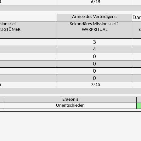
5
6
/
15
Armee des Verteidigers:
sionsziel
Sekundäres Missionsziel 1
EILIGTÜMER
WARPRITUAL
E
5
7
/
15
Ergebnis
Unentschieden