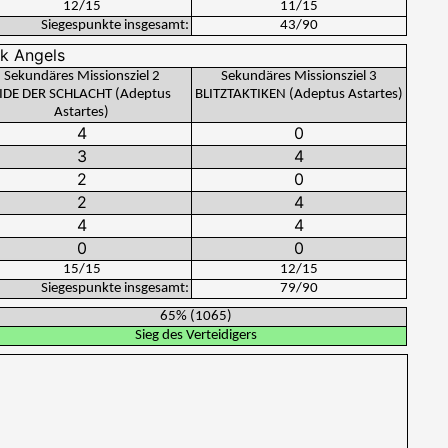
12
/
15
11
/
15
Siegespunkte insgesamt:
43
/
90
Sekundäres Missionsziel 2
Sekundäres Missionsziel 3
IDE DER SCHLACHT (Adeptus
BLITZTAKTIKEN (Adeptus Astartes)
Astartes)
15
/
15
12
/
15
Siegespunkte insgesamt:
79
/
90
65%
(
1065
)
Sieg des Verteidigers