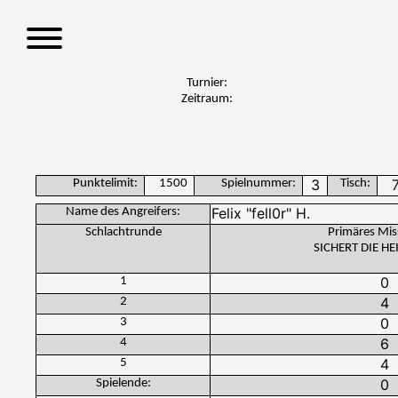
S
k
i
p
Turnier:
t
Zeitraum:
o
c
o
n
Punktelimit:
1500
Spielnummer:
Tisch:
t
Name des Angreifers:
e
Schlachtrunde
Primäres Mis
n
SICHERT DIE H
t
1
2
3
4
5
Spielende: