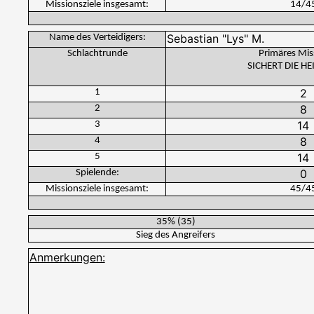
Missionsziele insgesamt:
14
/
4
Name des Verteidigers:
Schlachtrunde
Primäres Mis
SICHERT DIE H
1
2
3
4
5
Spielende:
Missionsziele insgesamt:
45
/
4
35%
(
35
)
Sieg des Angreifers
Anmerkungen: