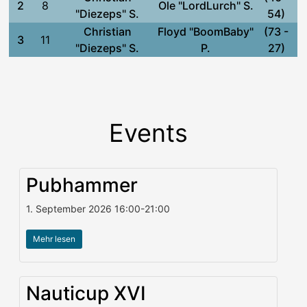
2
8
Ole "LordLurch" S.
"Diezeps" S.
54)
Christian
Floyd "BoomBaby"
(73 -
3
11
"Diezeps" S.
P.
27)
Events
Pubhammer
1. September 2026
16:00
-
21:00
Mehr lesen
Nauticup XVI